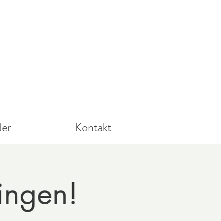
der
Kontakt
singen!