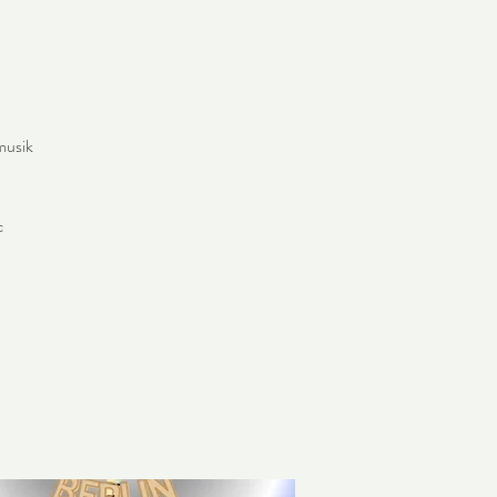
musik
c