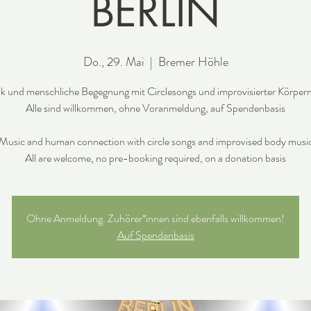
BERLIN
Do., 29. Mai
  |  
Bremer Höhle
k und menschliche Begegnung mit Circlesongs und improvisierter Körper
Alle sind willkommen, ohne Voranmeldung, auf Spendenbasis
Music and human connection with circle songs and improvised body musi
All are welcome, no pre-booking required, on a donation basis
Ohne Anmeldung. Zuhörer*innen sind ebenfalls willkommen!
Auf Spendenbasis