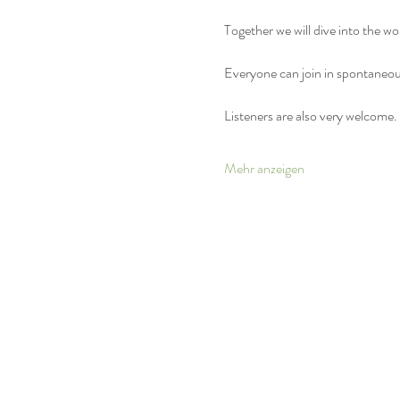
Together we will dive into the w
Everyone can join in spontaneou
Listeners are also very welcome.
Mehr anzeigen