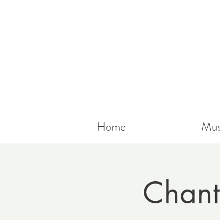
Home
Mus
Chant 