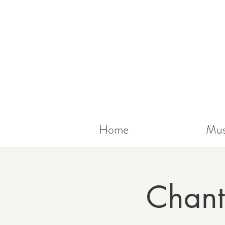
Home
Mus
Chant 