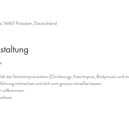
e, 14467 Potsdam, Deutschland
staltung
e
!
elt der Stimmimprovisation (Circlesongs, freie Impros, Bodymusic und m
fahrung mitmachen und sich vom groove mitreißen lassen.
ch willkommen.
enbasis