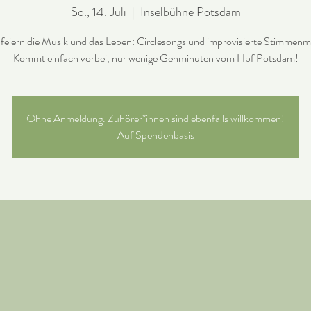
So., 14. Juli
  |  
Inselbühne Potsdam
 feiern die Musik und das Leben: Circlesongs und improvisierte Stimmenm
Kommt einfach vorbei, nur wenige Gehminuten vom Hbf Potsdam!
Ohne Anmeldung. Zuhörer*innen sind ebenfalls willkommen!
Auf Spendenbasis