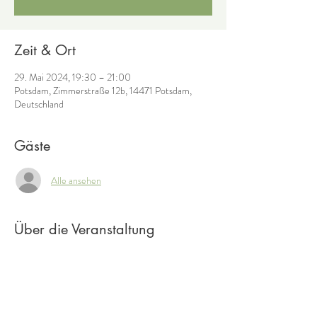
Zeit & Ort
29. Mai 2024, 19:30 – 21:00
Potsdam, Zimmerstraße 12b, 14471 Potsdam,
Deutschland
Gäste
Alle ansehen
Über die Veranstaltung
Viele Menschen leiden in Bezug auf Musik und 
Singen unter negativen Glaubenssätzen.
"Ich kann keinen richtigen Ton treffen."
"Meine Stimme klingt unangenehm, schrill, zu 
hoch, zu hauchig, ..."