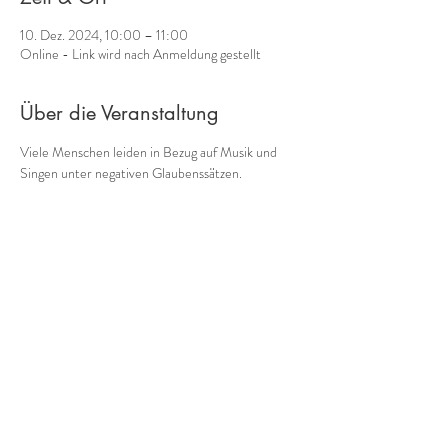
10. Dez. 2024, 10:00 – 11:00
Online - Link wird nach Anmeldung gestellt
Über die Veranstaltung
Viele Menschen leiden in Bezug auf Musik und 
Singen unter negativen Glaubenssätzen.
"Ich kann keinen richtigen Ton treffen."
"Meine Stimme klingt unangenehm, schrill, zu 
hoch, zu hauchig, ..."
"Ich bin ein Rhythmusbanause."
"Komponieren und Improvisieren ist was für 
Genies."
Kennst Du solche Sätze?
Mehr anzeigen