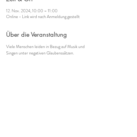
12. Nov. 2024, 10:00 – 11:00
Online - Link wird nach Anmeldung gestellt
Über die Veranstaltung
Viele Menschen leiden in Bezug auf Musik und 
Singen unter negativen Glaubenssätzen.
"Ich kann keinen richtigen Ton treffen."
"Meine Stimme klingt unangenehm, schrill, zu 
hoch, zu hauchig, ..."
"Ich bin ein Rhythmusbanause."
"Komponieren und Improvisieren ist was für 
Genies."
Kennst Du solche Sätze?
Mehr anzeigen